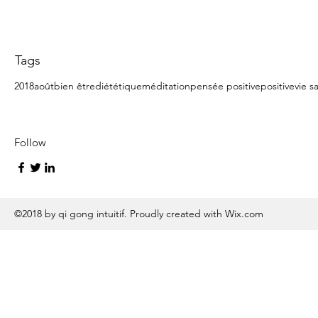
Tags
2018
août
bien être
diététique
méditation
pensée positive
positive
vie s
Follow
©2018 by qi gong intuitif. Proudly created with Wix.com